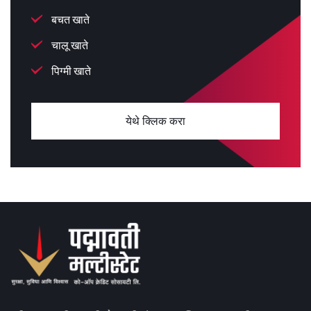
बचत खाते
चालू खाते
पिग्मी खाते
येथे क्लिक करा