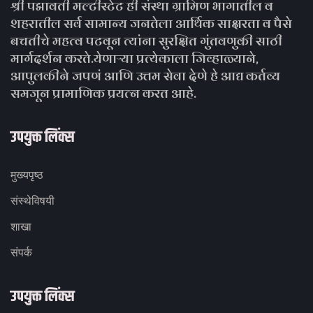
श्री पद्मावती मल्टीस्टेट ही संस्था ग्रामिण भागातील व
शहरातील सर्व सामान्य जनतेला आर्थिक साक्षरता व पैसे
बचतीचे महत्व पटवून त्यांना सुरक्षित गुंतवणुकी साठी
मार्गदर्शन करते.येणाऱ्या प्रत्येकाला जिव्हाळ्याने,
आपुलकीने जपणं आणि उत्तम सेवा देणे हे आद्य कर्तव्य
समजून प्रामाणिक प्रयत्न करत आहे.
उपयुक्त लिंक्स
मुख्यपृष्ठ
संस्थेविषयी
शाखा
संपर्क
उपयुक्त लिंक्स