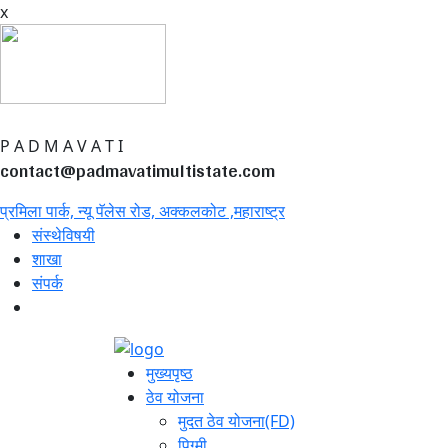
x
P
A
D
M
A
V
A
T
I
contact@padmavatimultistate.com
प्रमिला पार्क, न्यू पॅलेस रोड, अक्कलकोट ,महाराष्ट्र
संस्थेविषयी
शाखा
संपर्क
मुख्यपृष्ठ
ठेव योजना
मुदत ठेव योजना(FD)
पिग्मी