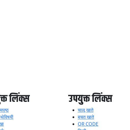
क्त लिंक्स
उपयुक्त लिंक्स
्यपृष्ठ
चालू खाते
स्थेविषयी
बचत खाते
खा
QR CODE