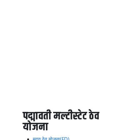
पद्मावती मल्टीस्टेट ठेव
योजना
मुदत ठेव योजना(FD)