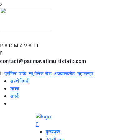
x
P
A
D
M
A
V
A
T
I
contact@padmavatimultistate.com
प्रमिला पार्क, न्यू पॅलेस रोड, अक्कलकोट ,महाराष्ट्र
संस्थेविषयी
शाखा
संपर्क
मुख्यपृष्ठ
ठेव योजना